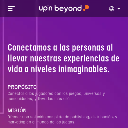
GLOBAL
BRASIL
LATAM
Conectamos a las personas al
llevar nuestras experiencias de
vida a niveles inimaginables.
PROPÓSITO
Conectar a los jugadores con los juegos, universos y
comunidades, y llevarlos más allá.
MISIÓN
Ofrecer una solución completa de publishing, distribución, y
marketing en el mundo de los juegos.