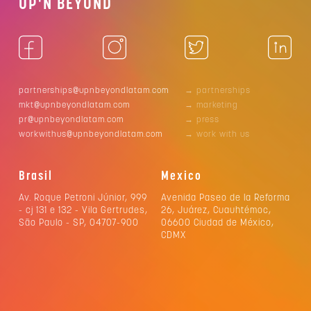
UP'N BEYOND
partnerships@upnbeyondlatam.com
→ partnerships
mkt@upnbeyondlatam.com
→ marketing
pr@upnbeyondlatam.com
→ press
workwithus@upnbeyondlatam.com
→ work with us
Brasil
Mexico
Av. Roque Petroni Júnior, 999
Avenida Paseo de la Reforma
- cj 131 e 132 - Vila Gertrudes,
26, Juárez, Cuauhtémoc,
São Paulo - SP, 04707-900
06600 Ciudad de México,
CDMX